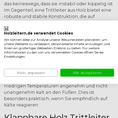
das keineswegs, dass sie instabil oder kippelig ist.
Im Gegenteil, eine Trittleiter aus Holz bietet eine
robuste und stabile Konstruktion, die auf
hochwertigem europäischem Kiefernholz
basiert. Dieses Holz ist von höchster Qualität und
Holzleitern.de verwendet Cookies
kann jahrelang halten. Zusätzlich kann die Leiter
Wir können diese zur Analyse unserer Besucherdaten platzieren, um
bis zu 200 kg tragen, was bedeutet, dass Sie
unsere Webseite zu verbessern, personalisierte Inhalte anzuzeigen und
sicher und bequem darauf stehen können. Im
Ihnen ein großartiges Webseiten-Erlebnis zu bieten. Für weitere
Informationen zu den von uns verwendeten Cookies öffnen Sie die
Vergleich zu Aluminiumleitern bietet eine Holz
Einstellungen.
Trittleiter daher einen viel stabileren Stand. Ein
weiterer Vorteil einer Holz Trittleiter ist, dass das
Nein, anpassen
Alle akzeptieren
Holz die Temperatur der Umgebung nicht
übernimmt. Daher bleibt die Leiter auch bei
niedrigen Temperaturen angenehm und nicht
unangenehm kalt an den Füßen. Dies ist
besonders praktisch, wenn Sie empfindlich auf
Kälte reagieren.
Klappbare Holz Trittleiter