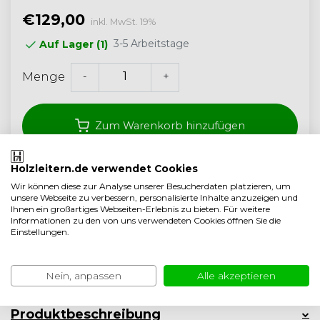
€129,00
inkl. MwSt. 19%
3-5 Arbeitstage
Auf Lager (1)
-
+
Menge
Zum Warenkorb hinzufügen
Holzleitern.de verwendet Cookies
Kostenloser Versand ab 350,- (<40 kg)
Wir können diese zur Analyse unserer Besucherdaten platzieren, um
unsere Webseite zu verbessern, personalisierte Inhalte anzuzeigen und
Handwerksqualität aus den Niederlanden
Ihnen ein großartiges Webseiten-Erlebnis zu bieten. Für weitere
Informationen zu den von uns verwendeten Cookies öffnen Sie die
5 Jahre garantie
Einstellungen.
Auf Vergleichsliste setzen
Nein, anpassen
Alle akzeptieren
Eigenschaften
Produktbeschreibung