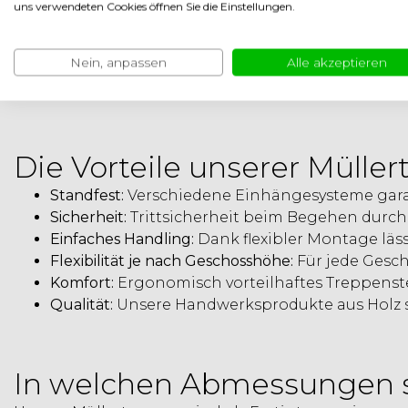
uns verwendeten Cookies öffnen Sie die Einstellungen.
Müllertreppen sind, wie bei den alten Windmühlen, se
Nein, anpassen
Alle akzeptieren
Deckenhöhe und Stellfläche nicht machbar sind. Mit
den Zwischenboden. Sie gewinnen einen zusätzlichen 
Die Vorteile unserer Müller
Standfest:
Verschiedene Einhängesysteme garan
Sicherheit:
Trittsicherheit beim Begehen durch 
Einfaches Handling:
Dank flexibler Montage läs
Flexibilität je nach Geschosshöhe:
Für jede Gesc
Komfort:
Ergonomisch vorteilhaftes Treppens
Qualität:
Unsere Handwerksprodukte aus Holz si
In welchen Abmessungen si