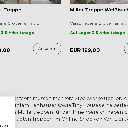
t Treppe
Miller Treppe Weißbuc
ne Größen erhältlich
Verschiedene Größen erhältl
 3-5 Arbeitstage
Auf Lager 3-5 Arbeitstage
Ansehen
0,00
EUR 199,00
grenzt. Trotzdem müssen mehrere Stockwerke überbrü
ofts, Einfamilienhäuser sowie Tiny Houses eine perfe
sere Müllertreppen für den Innenbereich haben bes
 vorgefertigten Treppen im Online-Shop von Van Eldik
n von