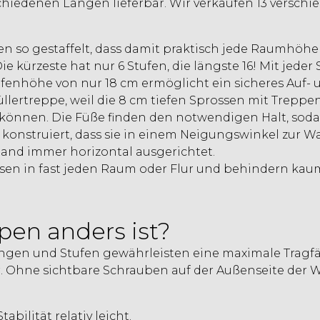
chiedenen Längen lieferbar. Wir verkaufen 13 verschi
n so gestaffelt, dass damit praktisch jede Raumhöh
ie kürzeste hat nur 6 Stufen, die längste 16! Mit jede
fenhöhe von nur 18 cm ermöglicht ein sicheres Auf- 
lertreppe, weil die 8 cm tiefen Sprossen mit Treppenst
 können. Die Füße finden den notwendigen Halt, soda
 konstruiert, dass sie in einem Neigungswinkel zur
and immer horizontal ausgerichtet.
n in fast jeden Raum oder Flur und behindern kaum, 
pen anders ist?
angen und Stufen gewährleisten eine maximale Tragfähi
. Ohne sichtbare Schrauben auf der Außenseite der
bilität relativ leicht.