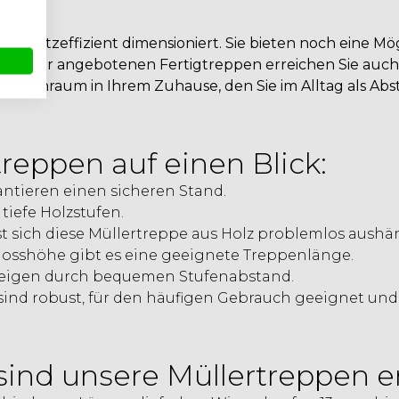
hr platzeffizient dimensioniert. Sie bieten noch eine
 den hier angebotenen Fertigtreppen erreichen Sie auc
Wohnraum in Ihrem Zuhause, den Sie im Alltag als Abst
treppen auf einen Blick:
tieren einen sicheren Stand.
tiefe Holzstufen.
st sich diese Müllertreppe aus Holz problemlos aushä
hosshöhe gibt es eine geeignete Treppenlänge.
teigen durch bequemen Stufenabstand.
nd robust, für den häufigen Gebrauch geeignet und 
nd unsere Müllertreppen er