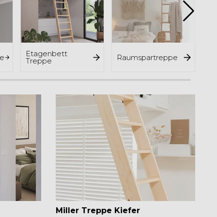
Etagenbett
e
Raumspartreppe
In
Treppe
Miller Treppe Kiefer