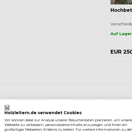
Hochbet
Verschiede
Auf Lager
EUR 25
In traditionell gebauten Mühlen ist der Platz be
Müllertreppen als absolute Raumsparer für kleine L
Holzleitern.de verwendet Cookies
Zugang zu Hochetagen und Zwischengeschossen. Un
Wir können diese zur Analyse unserer Besucherdaten platzieren, um unsere
gezimmert. Erfahren Sie hier, warum die stabilen,
Webseite zu verbessern, personalisierte Inhalte anzuzeigen und Ihnen ein
großartiges Webseiten-Erlebnis zu bieten. Für weitere Informationen zu de