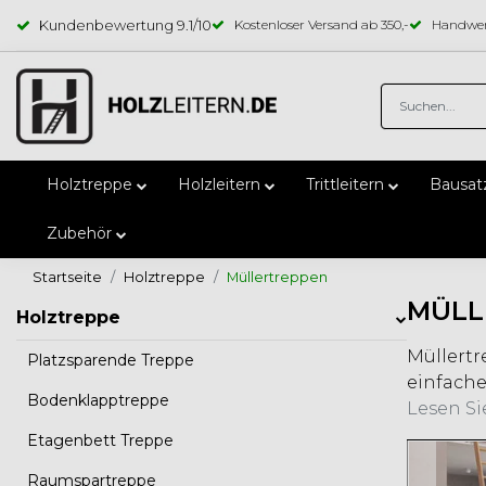
Kundenbewertung
9.1
/10
Kostenloser Versand ab 350,-
Handwer
Holztreppe
Holzleitern
Trittleitern
Bausat
Zubehör
Startseite
Holztreppe
Müllertreppen
MÜLL
Holztreppe
Müllertr
Platzsparende Treppe
einfache
Bodenklapptreppe
Lesen Si
Etagenbett Treppe
Raumspartreppe