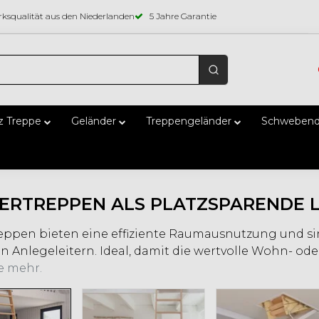
ksqualität aus den Niederlanden
5 Jahre Garantie
z Treppe
Geländer
Treppengeländer
Schwebend
ERTREPPEN ALS PLATZSPARENDE 
eppen bieten eine effiziente Raumausnutzung und sin
n Anlegeleitern. Ideal, damit die wertvolle Wohn- od
e mehr.