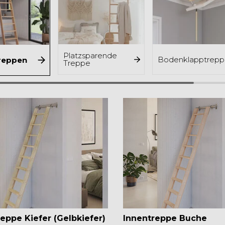
Platzsparende
Bodenklapptrepp
treppen
Treppe
reppe Kiefer (Gelbkiefer)
Innentreppe Buche