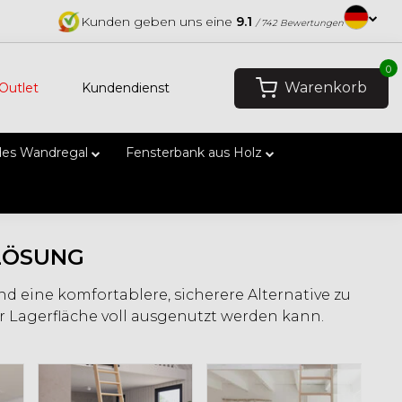
Kunden geben uns eine
9.1
/ 742 Bewertungen
0
Warenkorb
Outlet
Kundendienst
es Wandregal
Fensterbank aus Holz
LÖSUNG
d eine komfortablere, sicherere Alternative zu
er Lagerfläche voll ausgenutzt werden kann.