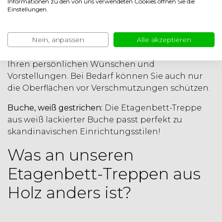
Informationen zu den von uns verwendeten Cookies öffnen Sie die
Verschraubungen sichtbar sind. Das feine
Einstellungen.
Buchenholz wirkt edel und elegant. Auch diese
Treppe hat keinen Oberflächenschutz und sollte
Nein, anpassen
Alle akzeptieren
bei Bedarf gestrichen werden. Ob geölt, lackiert
oder lasiert – gestalten Sie Ihre Treppe ganz nach
Ihren persönlichen Wünschen und
Vorstellungen. Bei Bedarf können Sie auch nur
die Oberflächen vor Verschmutzungen schützen.
Buche, weiß gestrichen:
Die Etagenbett-Treppe
aus weiß lackierter Buche passt perfekt zu
skandinavischen Einrichtungsstilen!
Was an unseren
Etagenbett-Treppen aus
Holz anders ist?