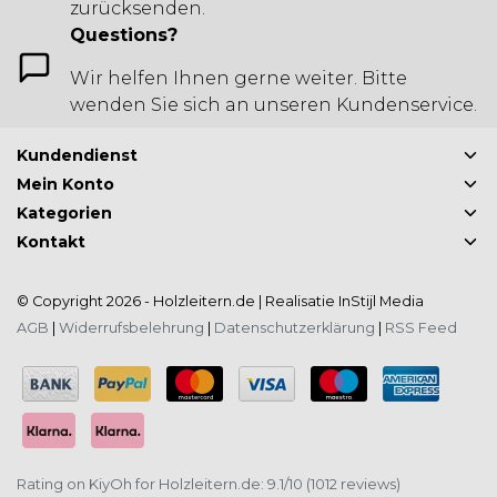
zurücksenden.
Questions?
Wir helfen Ihnen gerne weiter. Bitte
wenden Sie sich an unseren Kundenservice.
Kundendienst
Mein Konto
Kategorien
Kontakt
© Copyright 2026 - Holzleitern.de | Realisatie
InStijl Media
AGB
|
Widerrufsbelehrung
|
Datenschutzerklärung
|
RSS Feed
Rating on
KiyOh
for Holzleitern.de: 9.1/10 (1012 reviews)