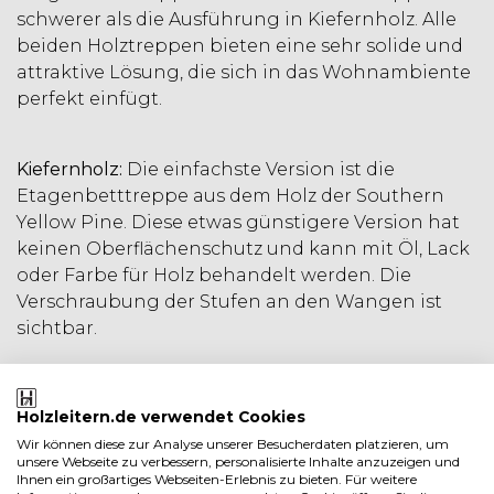
schwerer als die Ausführung in Kiefernholz. Alle
beiden Holztreppen bieten eine sehr solide und
attraktive Lösung, die sich in das Wohnambiente
perfekt einfügt.
Kiefernholz:
Die einfachste Version ist die
Etagenbetttreppe aus dem Holz der Southern
Yellow Pine. Diese etwas günstigere Version hat
keinen Oberflächenschutz und kann mit Öl, Lack
oder Farbe für Holz behandelt werden. Die
Verschraubung der Stufen an den Wangen ist
sichtbar.
Buchenholz:
Wenn Sie auf der Suche nach etwas
ganz Besonderem sind, dann ist die
Holzleitern.de verwendet Cookies
Buchenholztreppe genau das Richtige für Sie.
Wir können diese zur Analyse unserer Besucherdaten platzieren, um
Bei dieser Ausführung werden die Stufen in die
unsere Webseite zu verbessern, personalisierte Inhalte anzuzeigen und
Wangen eingelassen, sodass außenseitig keine
Ihnen ein großartiges Webseiten-Erlebnis zu bieten. Für weitere