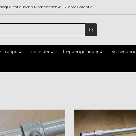
ksqualität aus den Niederlanden
5 Jahre Garantie
z Treppe
Geländer
Treppengeländer
Schwebend