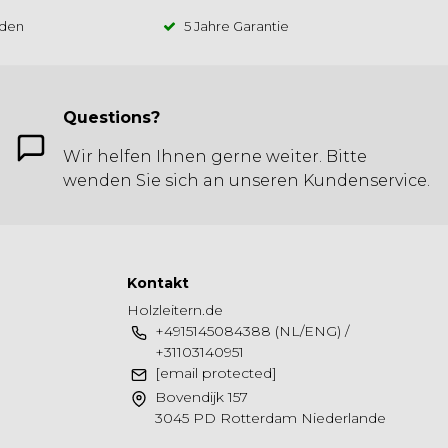
 den
5 Jahre Garantie
Questions?
Wir helfen Ihnen gerne weiter. Bitte
wenden Sie sich an unseren Kundenservice.
Kontakt
Holzleitern.de
+4915145084388 (NL/ENG) /
+31103140951
[email protected]
Bovendijk 157
3045 PD Rotterdam Niederlande