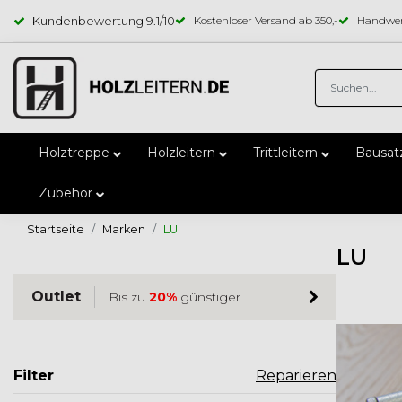
Kundenbewertung
9.1
/10
Kostenloser Versand ab 350,-
Handwer
Holztreppe
Holzleitern
Trittleitern
Bausat
Zubehör
Startseite
Marken
LU
LU
Outlet
Bis zu
20%
günstiger
Filter
Reparieren