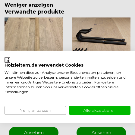
Weniger anzeigen
Verwandte produkte
Holzleitern.de verwendet Cookies
PR
Wir können diese zur Analyse unserer Besucherdaten platzieren, um
unsere Webseite zu verbessern, personalisierte Inhalte anzuzeigen und
Durchgehendes G
Schwarze Montag
Ihnen ein großartiges Webseiten-Erlebnis zu bieten. Für weitere
eländer aus Eiche
ehaken gerade (Sa
Informationen zu den von uns verwendeten Cookies öffnen Sie die
Einstellungen.
natur
tz)
Auf Lager 3-5
Auf Lager 2-3
Arbeitstage
Arbeitstage
Nein, anpassen
Alle akzeptieren
EUR 85,00
EUR 27,50
Vergleichen
Vergleichen
Ansehen
Ansehen