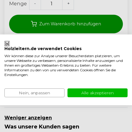
-
+
Menge
Zum Warenkorb hinzufügen
Kostenloser Versand ab 350,- (<40 kg)
Holzleitern.de verwendet Cookies
Wir können diese zur Analyse unserer Besucherdaten platzieren, um
Handwerksqualität aus den Niederlanden
unsere Webseite zu verbessern, personalisierte Inhalte anzuzeigen und
Ihnen ein großartiges Webseiten-Erlebnis zu bieten. Für weitere
5 Jahre garantie
Informationen zu den von uns verwendeten Cookies öffnen Sie die
Einstellungen.
Auf Vergleichsliste setzen
Produktbeschreibung
Nein, anpassen
Alle akzeptieren
Produktinformation
Weniger anzeigen
Was unsere Kunden sagen