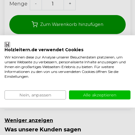
-
+
Menge
Zum Warenkorb hinzufügen
Kostenloser Versand ab 350,- (<40 kg)
Holzleitern.de verwendet Cookies
Wir können diese zur Analyse unserer Besucherdaten platzieren, um
Handwerksqualität aus den Niederlanden
unsere Webseite zu verbessern, personalisierte Inhalte anzuzeigen und
Ihnen ein großartiges Webseiten-Erlebnis zu bieten. Für weitere
5 Jahre garantie
Informationen zu den von uns verwendeten Cookies öffnen Sie die
Einstellungen.
Auf Vergleichsliste setzen
Produktbeschreibung
Nein, anpassen
Alle akzeptieren
Produktinformation
Weniger anzeigen
Was unsere Kunden sagen