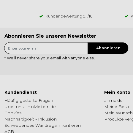
Kundenbewertung
9.1
/10
K
Abonnieren Sie unseren Newsletter
Abonnieren
* We'll never share your email with anyone else.
Kundendienst
Mein Konto
Häufig gestellte Fragen
anmelden
Über uns - Holzleitern.de
Meine Bestel
Cookies
Mein Wunschz
Nachhaltigkeit - Inklusion
Produkte ver
Schwebendes Wandregal montieren
AGB