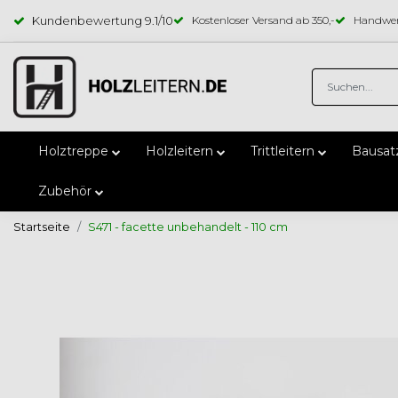
Kundenbewertung
9.1
/10
Kostenloser Versand ab 350,-
Handwer
Holztreppe
Holzleitern
Trittleitern
Bausat
Zubehör
Startseite
S471 - facette unbehandelt - 110 cm