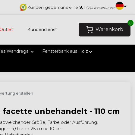
Kunden geben uns eine
9.1
/ 742 Bewertungen
0
Warenkorb
Outlet
Kundendienst
es Wandregal
Fensterbank aus Holz
ertung erstellen
- facette unbehandelt - 110 cm
 abweichender Größe, Farbe oder Ausführung.
en: 4,0 cm x 25 cm x 110 cm