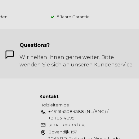
 den
5 Jahre Garantie
Questions?
Wir helfen Ihnen gerne weiter. Bitte
wenden Sie sich an unseren Kundenservice.
Kontakt
Holzleitern.de
+4915145084388 (NL/ENG) /
+31103140951
[email protected]
Bovendijk 157
3045 PD Rotterdam Niederlande