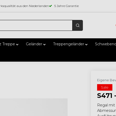
ksqualität aus den Niederlanden
5 Jahre Garantie
z Treppe
Geländer
Treppengeländer
Schwebend
Eigene Bew
Sale
S471 
Regal mit
Abmessung