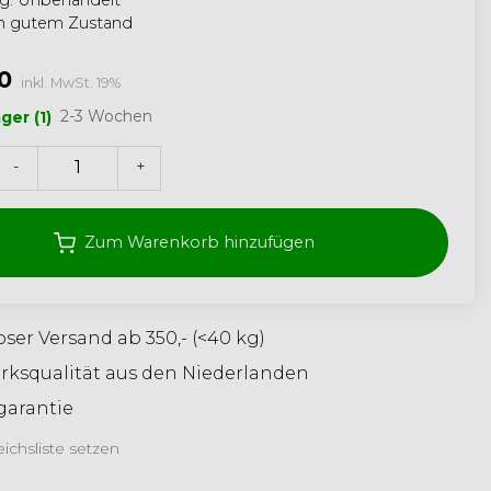
ng: Unbehandelt
in gutem Zustand
0
inkl. MwSt. 19%
2-3 Wochen
ger (1)
-
+
Zum Warenkorb hinzufügen
ser Versand ab 350,- (<40 kg)
ksqualität aus den Niederlanden
garantie
eichsliste setzen