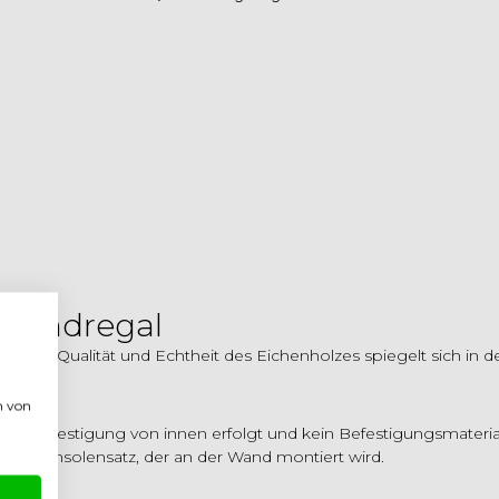
Wandregal
t. Die Qualität und Echtheit des Eichenholzes spiegelt sich in
n von
die Befestigung von innen erfolgt und kein Befestigungsmaterial
inem Konsolensatz, der an der Wand montiert wird.
itung.