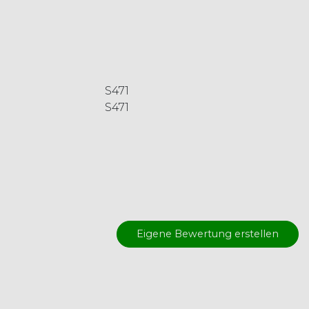
S471
S471
Eigene Bewertung erstellen