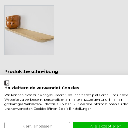
Produktbeschreibung
Schwebendes unbehandeltes 
Holzleitern.de verwendet Cookies
Das Wandregal Eiche ist aus hochwertigem Eichenholz gefertig
Wir können diese zur Analyse unserer Besucherdaten platzieren, um unsere
Webseite zu verbessern, personalisierte Inhalte anzuzeigen und Ihnen ein
Montage
großartiges Webseiten-Erlebnis zu bieten. Für weitere Informationen zu de
uns verwendeten Cookies öffnen Sie die Einstellungen.
Dieses Regal kann blind montiert werden. Das bedeutet, dass 
ist im Lieferumfang enthalten. Befestigt wird das Regal mit e
Nein, anpassen
Alle akzeptieren
Die Selbstmontage ist sehr einfach. Sehen Sie
hier ist die Anle