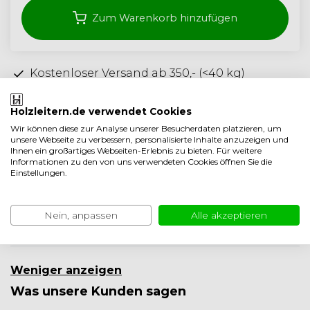
Zum Warenkorb hinzufügen
Kostenloser Versand ab 350,- (<40 kg)
Handwerksqualität aus den Niederlanden
Holzleitern.de verwendet Cookies
5 Jahre garantie
Wir können diese zur Analyse unserer Besucherdaten platzieren, um
unsere Webseite zu verbessern, personalisierte Inhalte anzuzeigen und
Auf Vergleichsliste setzen
Ihnen ein großartiges Webseiten-Erlebnis zu bieten. Für weitere
Informationen zu den von uns verwendeten Cookies öffnen Sie die
Eigenschaften
Einstellungen.
Produktbeschreibung
Nein, anpassen
Alle akzeptieren
Produktinformation
Weniger anzeigen
Was unsere Kunden sagen