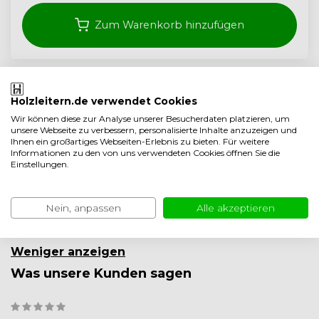
Zum Warenkorb hinzufügen
Kostenloser Versand ab 350,- (<40 kg)
Holzleitern.de verwendet Cookies
Handwerksqualität aus den Niederlanden
Wir können diese zur Analyse unserer Besucherdaten platzieren, um
5 Jahre garantie
unsere Webseite zu verbessern, personalisierte Inhalte anzuzeigen und
Ihnen ein großartiges Webseiten-Erlebnis zu bieten. Für weitere
Auf Vergleichsliste setzen
Informationen zu den von uns verwendeten Cookies öffnen Sie die
Einstellungen.
Produktbeschreibung
Nein, anpassen
Alle akzeptieren
Produktinformation
Weniger anzeigen
Was unsere Kunden sagen