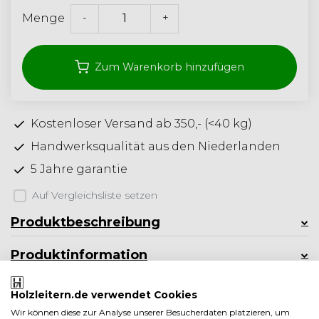
-
+
Menge
Zum Warenkorb hinzufügen
Kostenloser Versand ab 350,- (<40 kg)
Handwerksqualität aus den Niederlanden
5 Jahre garantie
Auf Vergleichsliste setzen
Produktbeschreibung
Produktinformation
Weniger anzeigen
Holzleitern.de verwendet Cookies
Verwandte produkte
Wir können diese zur Analyse unserer Besucherdaten platzieren, um