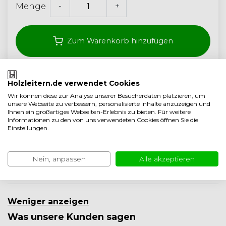
-
+
Menge
Zum Warenkorb hinzufügen
Kostenloser Versand ab 350,- (<40 kg)
Holzleitern.de verwendet Cookies
Wir können diese zur Analyse unserer Besucherdaten platzieren, um
Handwerksqualität aus den Niederlanden
unsere Webseite zu verbessern, personalisierte Inhalte anzuzeigen und
Ihnen ein großartiges Webseiten-Erlebnis zu bieten. Für weitere
5 Jahre garantie
Informationen zu den von uns verwendeten Cookies öffnen Sie die
Einstellungen.
Auf Vergleichsliste setzen
Produktbeschreibung
Nein, anpassen
Alle akzeptieren
Produktinformation
Weniger anzeigen
Was unsere Kunden sagen