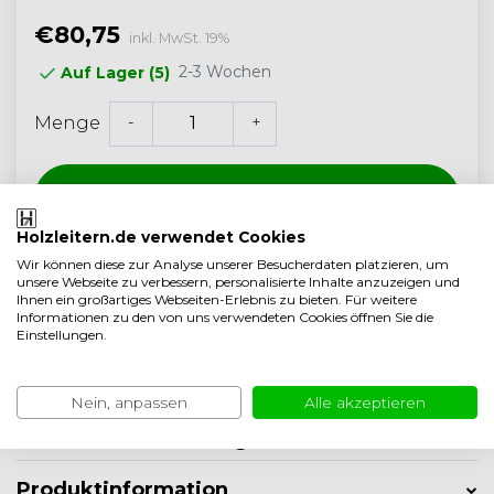
€80,75
inkl. MwSt. 19%
2-3 Wochen
Auf Lager (5)
-
+
Menge
Zum Warenkorb hinzufügen
Holzleitern.de verwendet Cookies
Wir können diese zur Analyse unserer Besucherdaten platzieren, um
unsere Webseite zu verbessern, personalisierte Inhalte anzuzeigen und
Kostenloser Versand ab 350,- (<40 kg)
Ihnen ein großartiges Webseiten-Erlebnis zu bieten. Für weitere
Informationen zu den von uns verwendeten Cookies öffnen Sie die
Handwerksqualität aus den Niederlanden
Einstellungen.
5 Jahre garantie
Auf Vergleichsliste setzen
Nein, anpassen
Alle akzeptieren
Produktbeschreibung
Produktinformation